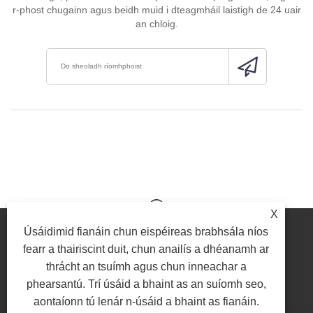
r-phost chugainn agus beidh muid i dteagmháil laistigh de 24 uair
an chloig.
X
Úsáidimid fianáin chun eispéireas brabhsála níos
fearr a thairiscint duit, chun anailís a dhéanamh ar
thrácht an tsuímh agus chun inneachar a
Link
Sitemap
RSS
Xml
Beartas Príobháideachta
phearsantú. Trí úsáid a bhaint as an suíomh seo,
aontaíonn tú lenár n-úsáid a bhaint as fianáin.