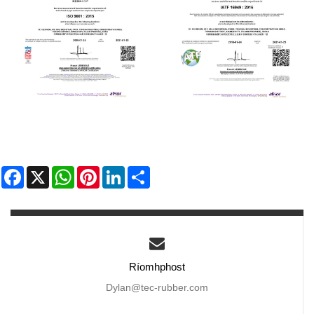
Facebook
X
WhatsApp
Pinterest
LinkedIn
Share
Ríomhphost
Dylan@tec-rubber.com