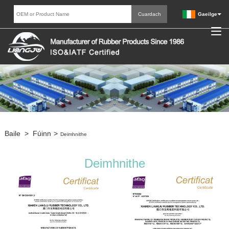
Gaeilge
Baile
>
Fúinn
>
Deimhnithe
Deimhnithe