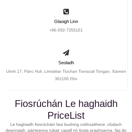
Glaoigh Linn
+86-592-7255151
Seoladh
Uimh.17, Páirc Huli, Limistéar Tiúchan Tionscail Tongan, Xiamen
361100 tSín
Fiosrúchán Le haghaidh
PriceList
Le haghaidh fiosrúcháin faoi bushing cobhsaitheoir, clúdach
deannaigh, páirteanna rubair capall nó liosta praghsanna, fág do