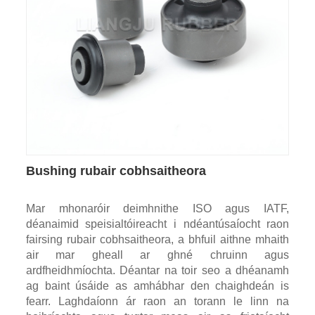
Bushing rubair cobhsaitheora
Mar mhonaróir deimhnithe ISO agus IATF,
déanaimid speisialtóireacht i ndéantúsaíocht raon
fairsing rubair cobhsaitheora, a bhfuil aithne mhaith
air mar gheall ar ghné chruinn agus
ardfheidhmíochta. Déantar na toir seo a dhéanamh
ag baint úsáide as amhábhar den chaighdeán is
fearr. Laghdaíonn ár raon an torann le linn na