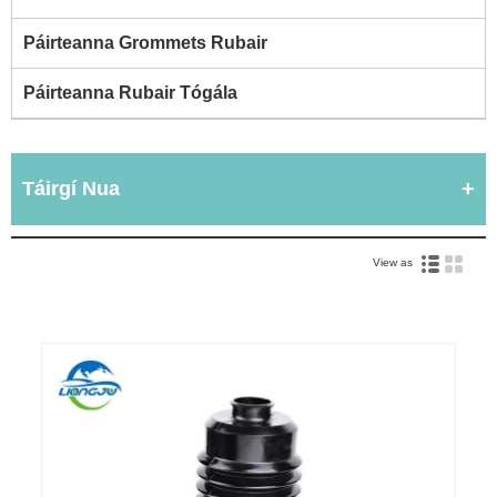
Páirteanna Grommets Rubair
Páirteanna Rubair Tógála
Táirgí Nua
View as