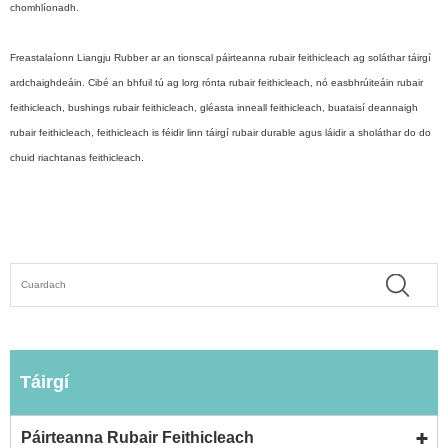
chomhlíonadh.
Freastalaíonn Liangju Rubber ar an tionscal páirteanna rubair feithicleach ag soláthar táirgí
ardchaighdeáin. Cibé an bhfuil tú ag lorg rónta rubair feithicleach, nó easbhrúiteáin rubair
feithicleach, bushings rubair feithicleach, gléasta inneall feithicleach, buataisí deannaigh
rubair feithicleach, feithicleach is féidir linn táirgí rubair durable agus láidir a sholáthar do do
chuid riachtanas feithicleach.
Táirgí
Páirteanna Rubair Feithicleach