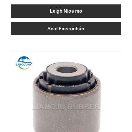
Leigh Nios mo
Seol Fiosrúchán