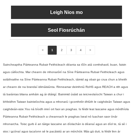
Leigh Nios mo
Seol Fiosrúchán
<
1
2
3
4
>
Saincheaptha Páirteanna Rubair Feithicleach déanta sa tSín atá comhshaoil, buan, faisin
agus cáilíochta. Mar cheann de mhonaróirí na Síne Páirteanna Rubair Feithicleach agus
soláthraithe na Síne Páirteanna Rubair Feithicleach, táimid ag obair go crua chun a bheith
ar cheann de na brandaí idirnáisiúnta. Rinneamar deimhniú RoHS agus REACH a rith agus
tá barántas bliana amháin ag ár dtáirgí. Bainimid úsáid as teicneolaíocht Taiwan a chur i
bhfeidhm Taiwan bainistíochta agus a mhonarú i gcomhréir dhlúth le caighdeán Taiwan agus
caighdeán-size.You ná bíodh imní ort faoi an praghas. Is féidir leat lascaine agus mórdhíola
Páirteanna Rubair Feithicleach a cheannach le praghas íseal nó luachan saor ónár
mhonarcha. Toisc gurb é an táirge lascaine an díolachán is déanaí agus an díol te, tá sé i
stoc i gcónaí agus tacaíonn sé le pacáistiú ar an mórchóir. Más gá duit, is féidir linn ár