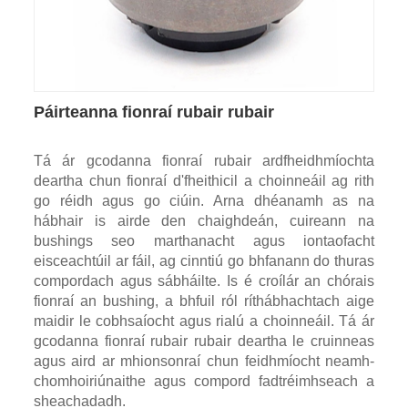
Páirteanna fionraí rubair rubair
Tá ár gcodanna fionraí rubair ardfheidhmíochta
deartha chun fionraí d'fheithicil a choinneáil ag rith
go réidh agus go ciúin. Arna dhéanamh as na
hábhair is airde den chaighdeán, cuireann na
bushings seo marthanacht agus iontaofacht
eisceachtúil ar fáil, ag cinntiú go bhfanann do thuras
compordach agus sábháilte. Is é croílár an chórais
fionraí an bushing, a bhfuil ról ríthábhachtach aige
maidir le cobhsaíocht agus rialú a choinneáil. Tá ár
gcodanna fionraí rubair rubair deartha le cruinneas
agus aird ar mhionsonraí chun feidhmíocht neamh-
chomhoiriúnaithe agus compord fadtréimhseach a
sheachadadh.