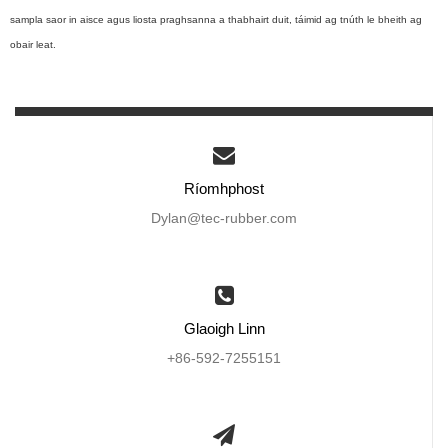
sampla saor in aisce agus liosta praghsanna a thabhairt duit, táimid ag tnúth le bheith ag
obair leat.
Ríomhphost
Dylan@tec-rubber.com
Glaoigh Linn
+86-592-7255151