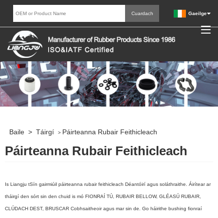
Gaeilge
Baile
>
Táirgí
Páirteanna Rubair Feithicleach
>
Páirteanna Rubair Feithicleach
Is Liangju tSín gairmiúil páirteanna rubair feithicleach Déantóirí agus soláthraithe. Áirítear ar
tháirgí den sórt sin den chuid is mó FIONRAÍ TÚ, RUBAIR BELLOW, GLÉASÚ RUBAIR,
CLÚDACH DEST, BRUSCAR Cobhsaitheoir agus mar sin de. Go háirithe bushing fionraí