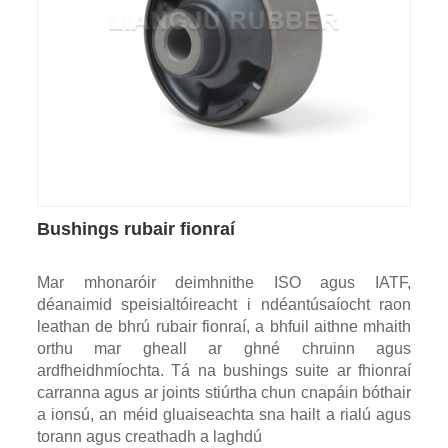
Bushings rubair fionraí
Mar mhonaróir deimhnithe ISO agus IATF,
déanaimid speisialtóireacht i ndéantúsaíocht raon
leathan de bhrú rubair fionraí, a bhfuil aithne mhaith
orthu mar gheall ar ghné chruinn agus
ardfheidhmíochta. Tá na bushings suite ar fhionraí
carranna agus ar joints stiúrtha chun cnapáin bóthair
a ionsú, an méid gluaiseachta sna hailt a rialú agus
torann agus creathadh a laghdú