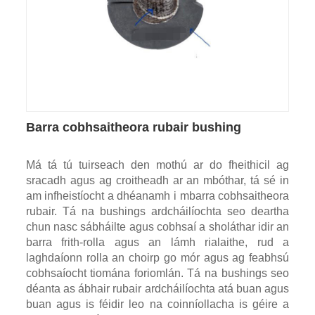
Barra cobhsaitheora rubair bushing
Má tá tú tuirseach den mothú ar do fheithicil ag
sracadh agus ag croitheadh ​​ar an mbóthar, tá sé in
am infheistíocht a dhéanamh i mbarra cobhsaitheora
rubair. Tá na bushings ardcháilíochta seo deartha
chun nasc sábháilte agus cobhsaí a sholáthar idir an
barra frith-rolla agus an lámh rialaithe, rud a
laghdaíonn rolla an choirp go mór agus ag feabhsú
cobhsaíocht tiomána foriomlán. Tá na bushings seo
déanta as ábhair rubair ardcháilíochta atá buan agus
buan agus is féidir leo na coinníollacha is géire a