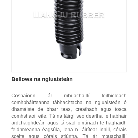
Bellows na ngluaisteán
Cosnaíonn ár mbuachaillí feithicleach
comhpháirteanna tábhachtacha na ngluaisteán ó
dhamáiste de bharr teas, creathadh agus tosca
comhshaoil ​​eile. Tá na táirgí seo deartha le hábhair
ardchaighdeáin agus tá siad oiriúnach le haghaidh
feidhmeanna éagsúla, lena n -áirítear innill, córais
sceite agus córais stiúrtha. Tá ár mbuachaillí