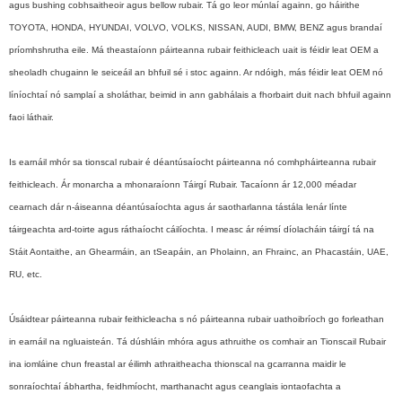
agus bushing cobhsaitheoir agus bellow rubair. Tá go leor múnlaí againn, go háirithe
TOYOTA, HONDA, HYUNDAI, VOLVO, VOLKS, NISSAN, AUDI, BMW, BENZ agus brandaí
príomhshrutha eile. Má theastaíonn páirteanna rubair feithicleach uait is féidir leat OEM a
sheoladh chugainn le seiceáil an bhfuil sé i stoc againn. Ar ndóigh, más féidir leat OEM nó
líníochtaí nó samplaí a sholáthar, beimid in ann gabhálais a fhorbairt duit nach bhfuil againn
faoi láthair.
Is earnáil mhór sa tionscal rubair é déantúsaíocht páirteanna nó comhpháirteanna rubair
feithicleach. Ár monarcha a mhonaraíonn Táirgí Rubair. Tacaíonn ár 12,000 méadar
cearnach dár n-áiseanna déantúsaíochta agus ár saotharlanna tástála lenár línte
táirgeachta ard-toirte agus ráthaíocht cáilíochta. I measc ár réimsí díolacháin táirgí tá na
Stáit Aontaithe, an Ghearmáin, an tSeapáin, an Pholainn, an Fhrainc, an Phacastáin, UAE,
RU, etc.
Úsáidtear páirteanna rubair feithicleacha s nó páirteanna rubair uathoibríoch go forleathan
in earnáil na ngluaisteán. Tá dúshláin mhóra agus athruithe os comhair an Tionscail Rubair
ina iomláine chun freastal ar éilimh athraitheacha thionscal na gcarranna maidir le
sonraíochtaí ábhartha, feidhmíocht, marthanacht agus ceanglais iontaofachta a