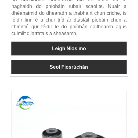
haghaidh do phíobáin rubair scaoilte. Nuair a
dhéanaimid do dhearadh a thabhairt chun críche, is
féidir linn é a chur tríd ár dtástáil píobáin chun a
chinntiú gur féidir le do phíobán caitheamh agus
cuimilt d'iarratais a sheasamh.
Leigh Nios mo
Seol Fiosrúchán