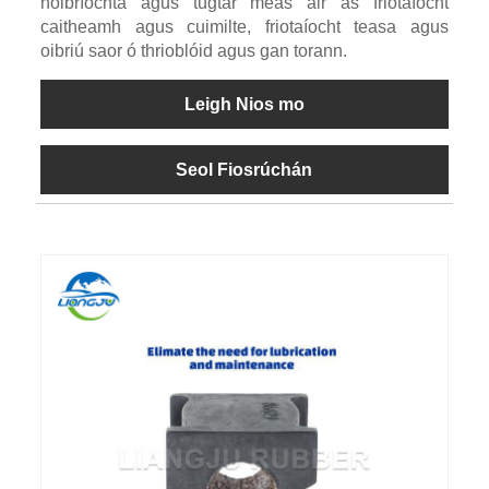
hoibríochta agus tugtar meas air as friotaíocht
caitheamh agus cuimilte, friotaíocht teasa agus
oibriú saor ó thrioblóid agus gan torann.
Leigh Nios mo
Seol Fiosrúchán