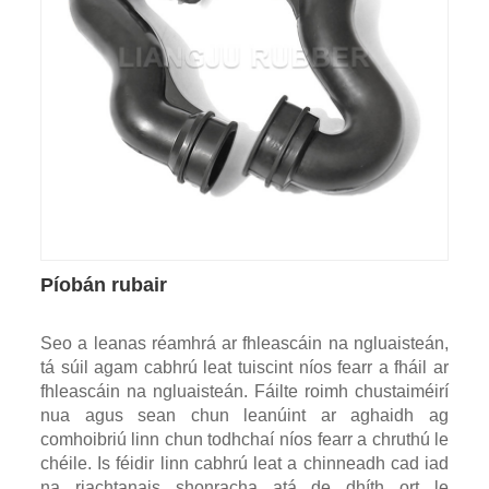
Píobán rubair
Seo a leanas réamhrá ar fhleascáin na ngluaisteán,
tá súil agam cabhrú leat tuiscint níos fearr a fháil ar
fhleascáin na ngluaisteán. Fáilte roimh chustaiméirí
nua agus sean chun leanúint ar aghaidh ag
comhoibriú linn chun todhchaí níos fearr a chruthú le
chéile. Is féidir linn cabhrú leat a chinneadh cad iad
na riachtanais shonracha atá de dhíth ort le