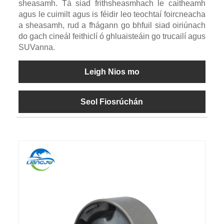
sheasamh. Tá siad frithsheasmhach le caitheamh
agus le cuimilt agus is féidir leo teochtaí foircneacha
a sheasamh, rud a fhágann go bhfuil siad oiriúnach
do gach cineál feithiclí ó ghluaisteáin go trucailí agus
SUVanna.
Leigh Nios mo
Seol Fiosrúchán