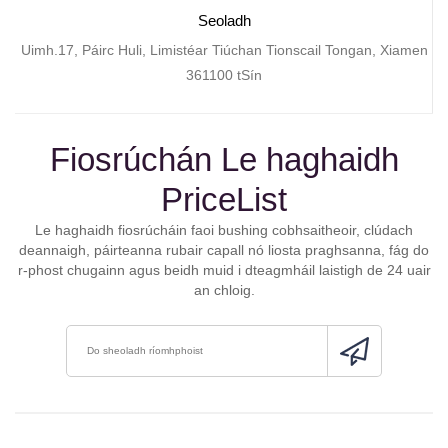
Seoladh
Uimh.17, Páirc Huli, Limistéar Tiúchan Tionscail Tongan, Xiamen
361100 tSín
Fiosrúchán Le haghaidh
PriceList
Le haghaidh fiosrúcháin faoi bushing cobhsaitheoir, clúdach
deannaigh, páirteanna rubair capall nó liosta praghsanna, fág do
r-phost chugainn agus beidh muid i dteagmháil laistigh de 24 uair
an chloig.