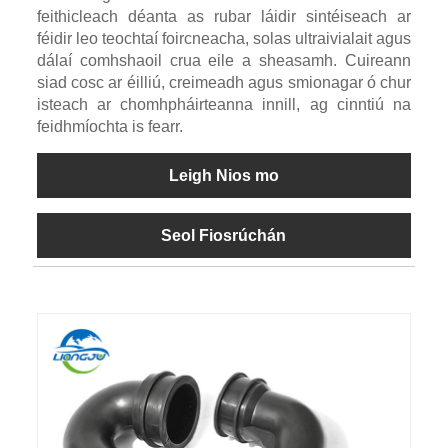
feithicleach déanta as rubar láidir sintéiseach ar
féidir leo teochtaí foircneacha, solas ultraivialait agus
dálaí comhshaoil ​​crua eile a sheasamh. Cuireann
siad cosc ​​ar éilliú, creimeadh agus smionagar ó chur
isteach ar chomhpháirteanna innill, ag cinntiú na
feidhmíochta is fearr.
Leigh Nios mo
Seol Fiosrúchán