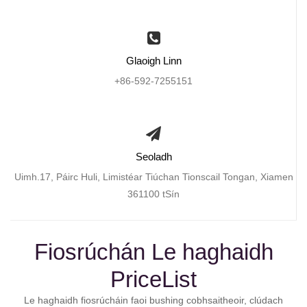
Glaoigh Linn
+86-592-7255151
Seoladh
Uimh.17, Páirc Huli, Limistéar Tiúchan Tionscail Tongan, Xiamen
361100 tSín
Fiosrúchán Le haghaidh
PriceList
Le haghaidh fiosrúcháin faoi bushing cobhsaitheoir, clúdach