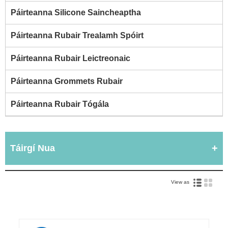
Páirteanna Silicone Saincheaptha
Páirteanna Rubair Trealamh Spóirt
Páirteanna Rubair Leictreonaic
Páirteanna Grommets Rubair
Páirteanna Rubair Tógála
Táirgí Nua
View as