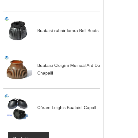
Buataisí rubair lomra Bell Boots
Buataisí Cloigíní Muineál Ard Do
Chapaill
Cúram Leighis Buataisí Capall