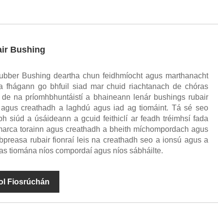
air Bushing
ubber Bushing deartha chun feidhmíocht agus marthanacht
 a fhágann go bhfuil siad mar chuid riachtanach de chóras
nn de na príomhbhuntáistí a bhaineann lenár bushings rubair
 agus creathadh a laghdú agus iad ag tiomáint. Tá sé seo
bh siúd a úsáideann a gcuid feithiclí ar feadh tréimhsí fada
iomarca torainn agus creathadh a bheith míchompordach agus
 bpreasa rubair fionraí leis na creathadh seo a ionsú agus a
eas tiomána níos compordaí agus níos sábháilte.
ol Fiosrúchán