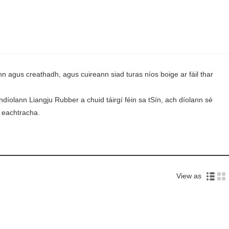
n agus creathadh, agus cuireann siad turas níos boige ar fáil thar
íolann Liangju Rubber a chuid táirgí féin sa tSín, ach díolann sé
í eachtracha.
View as