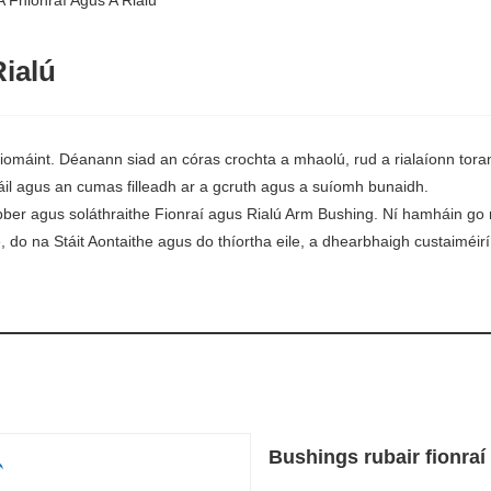
Fhionraí Agus A Rialú
ialú
iomáint. Déanann siad an córas crochta a mhaolú, rud a rialaíonn toran
eáil agus an cumas filleadh ar a gcruth agus a suíomh bunaidh.
ber agus soláthraithe Fionraí agus Rialú Arm Bushing. Ní hamháin go nd
e, do na Stáit Aontaithe agus do thíortha eile, a dhearbhaigh custaiméir
Bushings rubair fionraí