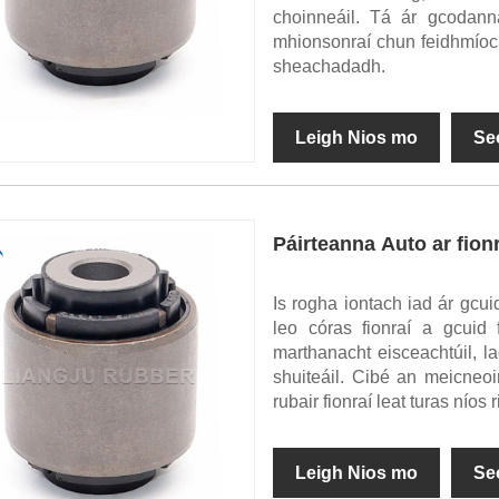
choinneáil. Tá ár gcodanna
mhionsonraí chun feidhmíoc
sheachadadh.
Leigh Nios mo
Se
Páirteanna Auto ar fio
Is rogha iontach iad ár gcu
leo córas fionraí a gcuid 
marthanacht eisceachtúil, l
shuiteáil. Cibé an meicneoi
rubair fionraí leat turas nío
Leigh Nios mo
Se