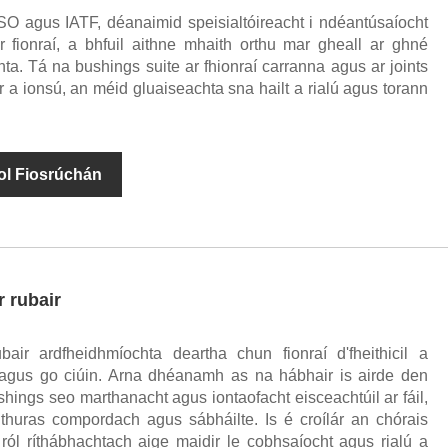
O agus IATF, déanaimid speisialtóireacht i ndéantúsaíocht
 fionraí, a bhfuil aithne mhaith orthu mar gheall ar ghné
ta. Tá na bushings suite ar fhionraí carranna agus ar joints
r a ionsú, an méid gluaiseachta sna hailt a rialú agus torann
ol Fiosrúchán
r rubair
air ardfheidhmíochta deartha chun fionraí d'fheithicil a
h agus go ciúin. Arna dhéanamh as na hábhair is airde den
hings seo marthanacht agus iontaofacht eisceachtúil ar fáil,
thuras compordach agus sábháilte. Is é croílár an chórais
l ról ríthábhachtach aige maidir le cobhsaíocht agus rialú a