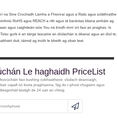
rí na Síne Crochadh Lámha a Fhionraí agus a Rialú agus soláthraithe
 deimhniú RoHS agus REACH a rith agus tá barántas bliana amháin ag
iwan agus caighdeán-size.You ná bíodh imní ort faoi an praghas. Is
isc gurb é an táirge lascaine an díolachán is déanaí agus an díol te,
bhairt duit, táimid ag tnúth le bheith ag obair leat.
úchán Le haghaidh PriceList
fiosrúcháin faoi bushing cobhsaitheoir, clúdach deannaigh,
bair capall nó liosta praghsanna, fág do r-phost chugainn agus
dteagmháil laistigh de 24 uair an chloig.