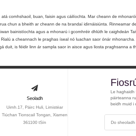
atá comhshaoil, buan, faisin agus cáilíochta. Mar cheann de mhonarói
crua chun a bheith ar cheann de na brandaí idirnáisiúnta. Rinneamar
Taiwan bainistíochta agus a mhonarú i gcomhréir dhlúth le caighdeán Ta
Rialú a cheannach le praghas íseal nó luachan saor ónár mhonarcha. To
 duit, is féidir linn ár sampla saor in aisce agus liosta praghsanna a tha
Fiosr
Le haghaidh 
páirteanna ru
Seoladh
beidh muid i 
Uimh.17, Páirc Huli, Limistéar
Tiúchan Tionscail Tongan, Xiamen
361100 tSín