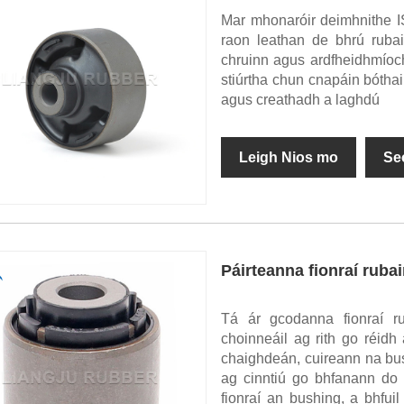
Mar mhonaróir deimhnithe IS
raon leathan de bhrú rubair
chruinn agus ardfheidhmíoch
stiúrtha chun cnapáin bóthai
agus creathadh a laghdú
Leigh Nios mo
Se
Páirteanna fionraí rubai
Tá ár gcodanna fionraí rub
choinneáil ag rith go réid
chaighdeán, cuireann na bus
ag cinntiú go bhfanann do 
fionraí an bushing, a bhfui