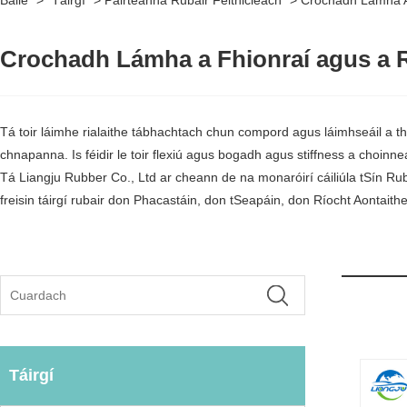
Baile
>
Táirgí
>
Páirteanna Rubair Feithicleach
>
Crochadh Lámha A 
Crochadh Lámha a Fhionraí agus a R
Tá toir láimhe rialaithe tábhachtach chun compord agus láimhseáil a th
chnapanna. Is féidir le toir flexiú agus bogadh agus stiffness a choinn
Tá Liangju Rubber Co., Ltd ar cheann de na monaróirí cáiliúla tSín Rub
freisin táirgí rubair don Phacastáin, don tSeapáin, don Ríocht Aontaith
Táirgí