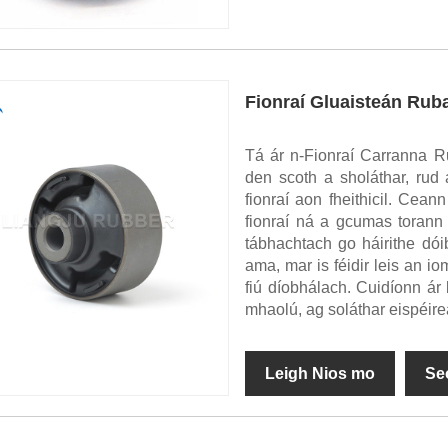
Fionraí Gluaisteán Rub
Tá ár n-Fionraí Carranna R
den scoth a sholáthar, rud
fionraí aon fheithicil. Cea
fionraí ná a gcumas torann
tábhachtach go háirithe dói
ama, mar is féidir leis an 
fiú díobhálach. Cuidíonn ár
mhaolú, ag soláthar eispéir
Leigh Nios mo
Se