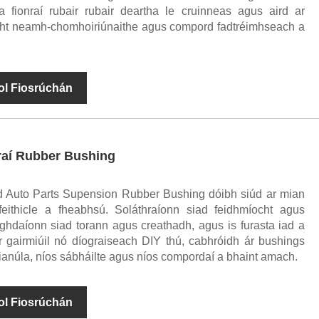
 fionraí rubair rubair deartha le cruinneas agus aird ar
ht neamh-chomhoiriúnaithe agus compord fadtréimhseach a
ol Fiosrúchán
nraí Rubber Bushing
id Auto Parts Supension Rubber Bushing dóibh siúd ar mian
feithicle a fheabhsú. Soláthraíonn siad feidhmíocht agus
aghdaíonn siad torann agus creathadh, agus is furasta iad a
r gairmiúil nó díograiseach DIY thú, cabhróidh ár bushings
s rianúla, níos sábháilte agus níos compordaí a bhaint amach.
ol Fiosrúchán