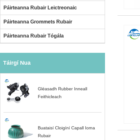
Páirteanna Rubair Leictreonaic
Páirteanna Grommets Rubair
Páirteanna Rubair Tógála
Táirgí Nua
Gléasadh Rubber Inneall
Feithicleach
Buataisí Cloigíní Capall Ioma
Rubair