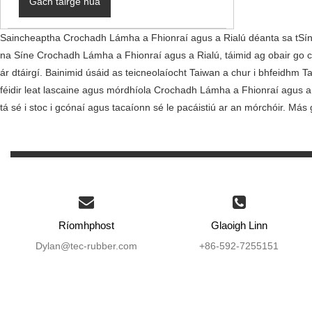
Gach táirge nua
Saincheaptha Crochadh Lámha a Fhionraí agus a Rialú déanta sa tSín 
na Síne Crochadh Lámha a Fhionraí agus a Rialú, táimid ag obair go 
ár dtáirgí. Bainimid úsáid as teicneolaíocht Taiwan a chur i bhfeidhm 
féidir leat lascaine agus mórdhíola Crochadh Lámha a Fhionraí agus a 
tá sé i stoc i gcónaí agus tacaíonn sé le pacáistiú ar an mórchóir. Más gá
Ríomhphost
Glaoigh Linn
Dylan@tec-rubber.com
+86-592-7255151